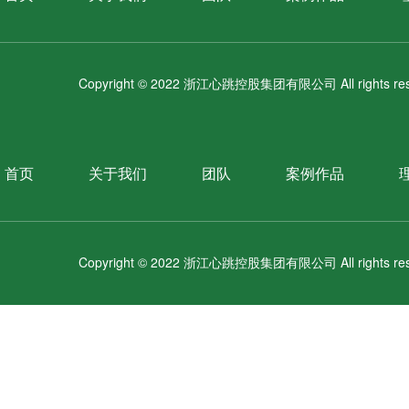
Copyright © 2022 浙江心跳控股集团有限公司 All rights re
首页
关于我们
团队
案例作品
Copyright © 2022 浙江心跳控股集团有限公司 All rights re