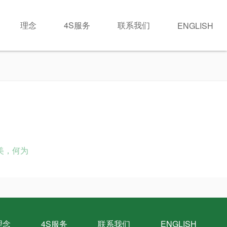
理念
4S服务
联系我们
ENGLISH
美，何为
理念
4S服务
联系我们
ENGLISH